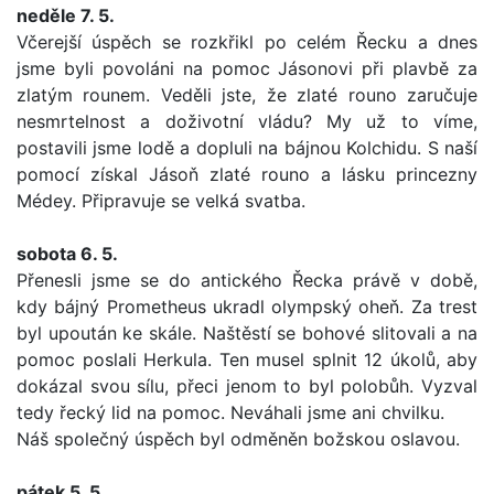
neděle 7. 5.
Včerejší úspěch se rozkřikl po celém Řecku a dnes
jsme byli povoláni na pomoc Jásonovi při plavbě za
zlatým rounem.
Veděli jste, že zlaté rouno zaručuje
nesmrtelnost a doživotní vládu? My už to víme,
postavili jsme lodě a dopluli na bájnou Kolchidu. S naší
pomocí získal Jásoň zlaté rouno a lásku princezny
Médey.
Připravuje se velká svatba.
sobota 6. 5.
Přenesli jsme se do antického Řecka právě
v době,
kdy bájný Prometheus ukradl olympský oheň. Za trest
byl upoután ke skále. Naštěstí se bohové slitovali a na
pomoc poslali Herkula. Ten musel splnit 12 úkolů, aby
dokázal svou sílu, přeci jenom to byl polobůh. Vyzval
tedy řecký lid na pomoc. Neváhali jsme ani chvilku.
Náš společný úspěch byl odměněn božskou oslavou.
pátek 5. 5.