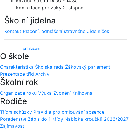
každou středu 14.00 - 14.30
konzultace pro žáky 2. stupně
Školní jídelna
Kontakt
Placení, odhlášení stravného
Jídelníček
Webmail (
přihlášení
)
O škole
Charakteristika
Školská rada
Žákovský parlament
Prezentace tříd
Archiv
Školní rok
Organizace roku
Výuka
Zvonění
Knihovna
Rodiče
Třídní schůzky
Pravidla pro omlouvání absence
Poradenství
Zápis do 1. třídy
Nabídka kroužků 2026/2027
Zajímavosti