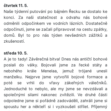
čtvrtek 11. 5.
Naše týdenní putování po bájném Řecku se dostalo ke
konci. Za naši statečnost a odvahu nás bohové
odměnili odpočinkem ve vodních lázních. Dostatečně
odpočinuti, jsme se začali připravovat na cestu zpátky,
domů.
Byl to pro nás týden nevšedních zážitků a
zkušeností.
středa 10. 5.
A je to tady! Závěrečná bitva! Dnes nás antičtí bohové
poslali do války. Bojovali jsme za řecké státy a
nebohého krále Menelaa, jemuž trójané unesli
manželku. Nejprve jsme vytvořili bojové formace a
poté se vrhli do vřavy zákeřných válečníků.
Jednoduché to nebylo, ale my jsme se nevzdávali a
společnými silami nakonec zvítězili.
Ve druhé části
odpoledne jsme si pořádně zadováděli, zahráli jsme si
spoustu her a někteří si i vyzkoušeli střílet. Příjemný