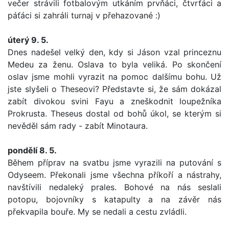
večer strávili fotbalovým utkáním prvňáci, čtvrťáci a
páťáci si zahráli turnaj v přehazované :)
úterý 9. 5.
Dnes nadešel velký den, kdy si Jáson vzal princeznu
Medeu za ženu. Oslava to byla veliká. Po skončení
oslav jsme mohli vyrazit na pomoc dalšímu bohu. Už
jste slyšeli o Theseovi? Představte si, že sám dokázal
zabít divokou svini Fayu a zneškodnit loupežníka
Prokrusta. Theseus dostal od bohů úkol, se kterým si
nevěděl sám rady - zabít Minotaura.
pondělí 8. 5.
Během příprav na svatbu jsme vyrazili na
putování s
Odyseem. Překonali jsme všechna příkoří a nástrahy,
navštívili nedaleký prales. Bohové na nás seslali
potopu, bojovníky s katapulty a na závěr nás
překvapila bouře. My se nedali a cestu zvládli.