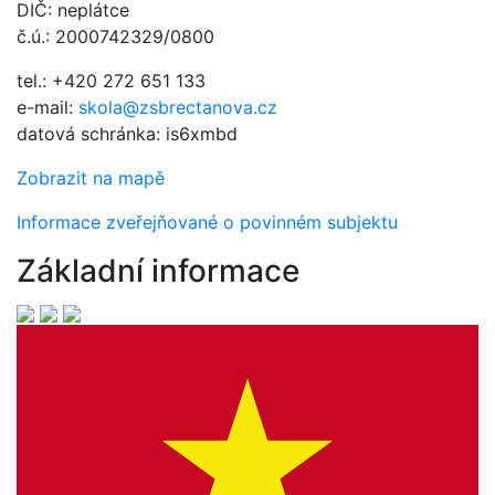
DIČ: neplátce
č.ú.: 2000742329/0800
tel.: +420 272 651 133
e-mail:
skola@zsbrectanova.cz
datová schránka: is6xmbd
Zobrazit na mapě
Informace zveřejňované o povinném subjektu
Základní informace