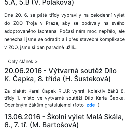
5.A, 5.B (V. Poláková)
Dne 20. 6. se páté třídy vypravily na celodenní výlet
do ZOO Troja v Praze, aby se podívaly na svého
adoptovaného lachtana. Počasí nám moc nepřálo, ale
nenechali jsme se odradit a i přes stavební komplikace
v ZOO, jsme si den parádně užili...
Celý článek >
20.06.2016 -
Výtvarná soutěž Dílo
K. Čapka, 8. třída (H. Šusteková)
Za plakát Karel Čapek R.U.R vyhrál kolektiv žáků 8.
třídy 1. místo ve výtvarné soutěži Dílo Karla Čapka.
Oceněným žákům gratulujeme! (foto
zde
)
13.06.2016 -
Školní výlet Malá Skála,
6., 7. tř. (M. Bartošová)