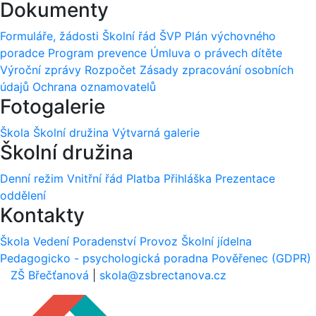
Dokumenty
Formuláře, žádosti
Školní řád
ŠVP
Plán výchovného
poradce
Program prevence
Úmluva o právech dítěte
Výroční zprávy
Rozpočet
Zásady zpracování osobních
údajů
Ochrana oznamovatelů
Fotogalerie
Škola
Školní družina
Výtvarná galerie
Školní družina
Denní režim
Vnitřní řád
Platba
Přihláška
Prezentace
oddělení
Kontakty
Škola
Vedení
Poradenství
Provoz
Školní jídelna
Pedagogicko - psychologická poradna
Pověřenec (GDPR)
ZŠ Břečťanová
|
skola@zsbrectanova.cz