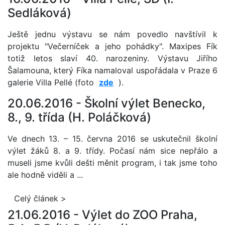
Sedláková)
Ještě jednu výstavu se nám povedlo navštívil k
projektu "Večerníček a jeho pohádky". Maxipes Fík
totiž letos slaví 40. narozeniny. Výstavu Jiřího
Šalamouna, který Fíka namaloval uspořádala v Praze 6
galerie Villa Pellé (foto
zde
).
20.06.2016 -
Školní výlet Benecko,
8., 9. třída (H. Poláčková)
Ve dnech 13. – 15. června 2016 se uskutečnil školní
výlet žáků 8. a 9. třídy. Počasí nám sice nepřálo a
museli jsme kvůli dešti měnit program, i tak jsme toho
ale hodně viděli a ...
Celý článek >
21.06.2016 -
Výlet do ZOO Praha,