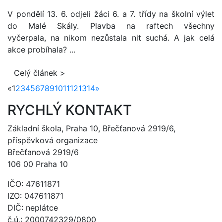
V pondělí 13. 6. odjeli žáci 6. a 7. třídy na školní výlet
do Malé Skály. Plavba na raftech všechny
vyčerpala, na nikom nezůstala nit suchá. A jak celá
akce probíhala? ...
Celý článek >
«
1
2
3
4
5
6
7
8
9
10
11
12
13
14
»
RYCHLÝ KONTAKT
Základní škola, Praha 10, Břečťanová 2919/6,
příspěvková organizace
Břečťanová 2919/6
106 00 Praha 10
IČO: 47611871
IZO: 047611871
DIČ: neplátce
č.ú.: 2000742329/0800