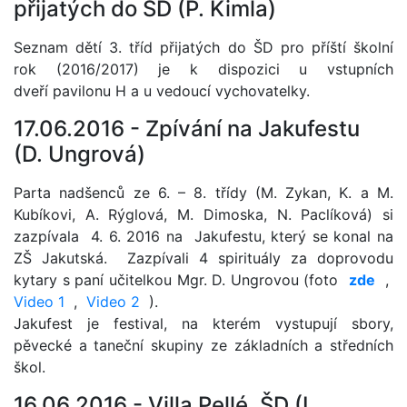
přijatých do ŠD (P. Kimla)
Seznam dětí 3. tříd
přijatých
do ŠD pro příští školní
rok (2016/2017) je k dispozici u vstupních
dveří pavilonu H a u vedoucí vychovatelky.
17.06.2016 -
Zpívání na Jakufestu
(D. Ungrová)
Parta nadšenců ze 6. – 8. třídy (M. Zykan, K. a M.
Kubíkovi, A. Rýglová, M. Dimoska, N. Paclíková) si
zazpívala 4. 6. 2016 na Jakufestu, který se konal na
ZŠ Jakutská. Zazpívali 4 spirituály za doprovodu
kytary s paní učitelkou Mgr. D. Ungrovou (foto
zde
,
Video 1
,
Video 2
).
Jakufest je festival, na kterém vystupují sbory,
pěvecké a taneční skupiny ze základních a středních
škol.
16.06.2016 -
Villa Pellé, ŠD (I.