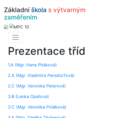
Základní
škola
s výtvarným
zaměřením
Prezentace tříd
1.A (Mgr. Hana Pitáková)
2.A (Mgr. Vladimíra Pensdorfová)
2.C (Mgr. Veronika Peterová)
3.B (Lenka Opatová)
3.C (Mgr. Veronika Poláková)
4.A (Mgr. Zdeňka Täuberová)