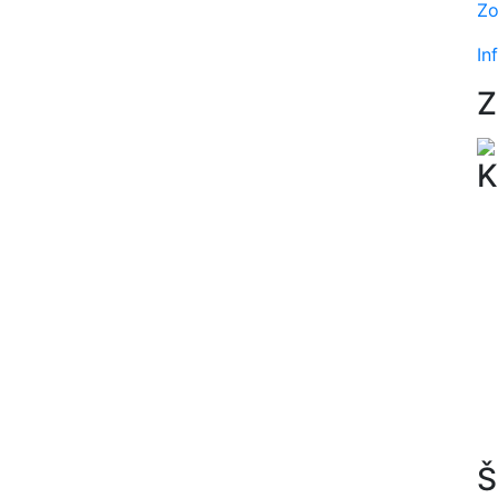
Zo
In
Z
K
Š