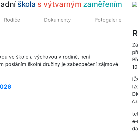
ladní
škola
s výtvarným
zaměřením
Rodiče
Dokumenty
Fotogalerie
R
Zá
př
kou ve škole a výchovou v rodině, není
Bř
m posláním školní družiny je zabezpečení zájmové
10
IČ
2026
IZ
DI
č.
te
e-
da