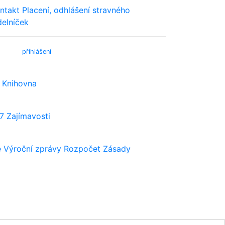
ntakt
Placení, odhlášení stravného
delníček
bmail (
přihlášení
)
Knihovna
7
Zajímavosti
e
Výroční zprávy
Rozpočet
Zásady