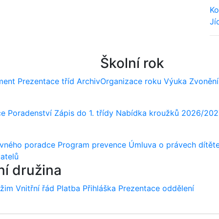
Ko
Jí
We
Školní rok
ment
Prezentace tříd
Archiv
Organizace roku
Výuka
Zvonění
ce
Poradenství
Zápis do 1. třídy
Nabídka kroužků 2026/202
ovného poradce
Program prevence
Úmluva o právech dítět
atelů
ní družina
ežim
Vnitřní řád
Platba
Přihláška
Prezentace oddělení