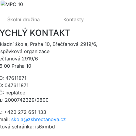
Školní družina
Kontakty
YCHLÝ KONTAKT
kladní škola, Praha 10, Břečťanová 2919/6,
íspěvková organizace
ečťanová 2919/6
6 00 Praha 10
O: 47611871
O: 047611871
Č: neplátce
ú.: 2000742329/0800
l.: +420 272 651 133
mail:
skola@zsbrectanova.cz
tová schránka: is6xmbd