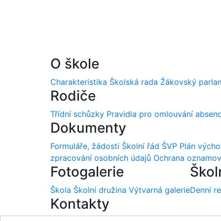
O škole
Charakteristika
Školská rada
Žákovský parla
Rodiče
Třídní schůzky
Pravidla pro omlouvání absen
Dokumenty
Formuláře, žádosti
Školní řád
ŠVP
Plán vých
zpracování osobních údajů
Ochrana oznamov
Fotogalerie
Škol
Škola
Školní družina
Výtvarná galerie
Denní r
Kontakty