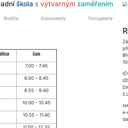
ladní
škola
s výtvarným
zaměřením
Rodiče
Dokumenty
Fotogalerie
R
Zá
př
dina
čas
Bř
10
7.00 - 7.45
IČ
8.00 - 8.45
IZ
DI
8.55 - 9.40
č.
10.00 - 10.45
te
e-
10.55 - 11.40
da
11.50 - 12.35