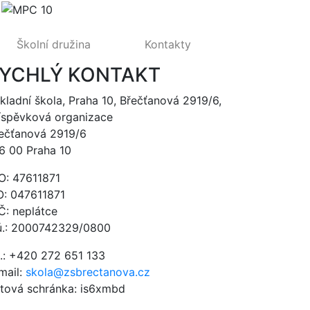
Školní družina
Kontakty
YCHLÝ KONTAKT
kladní škola, Praha 10, Břečťanová 2919/6,
íspěvková organizace
ečťanová 2919/6
6 00 Praha 10
O: 47611871
O: 047611871
Č: neplátce
ú.: 2000742329/0800
l.: +420 272 651 133
mail:
skola@zsbrectanova.cz
tová schránka: is6xmbd