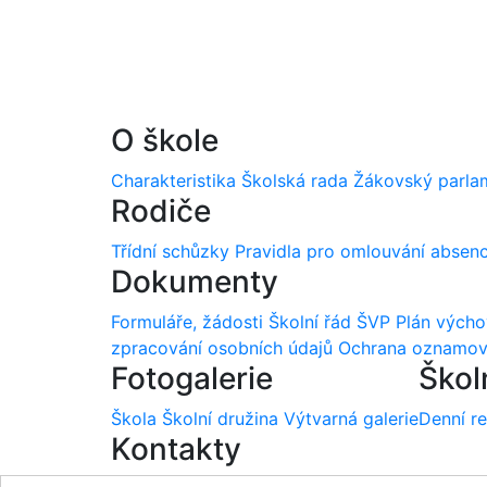
O škole
Charakteristika
Školská rada
Žákovský parla
Rodiče
Třídní schůzky
Pravidla pro omlouvání absen
Dokumenty
Formuláře, žádosti
Školní řád
ŠVP
Plán vých
zpracování osobních údajů
Ochrana oznamov
Fotogalerie
Škol
Škola
Školní družina
Výtvarná galerie
Denní r
Kontakty