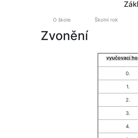
Zák
O škole
Školní rok
Zvonění
vyučovací ho
0.
1.
2.
3.
4.