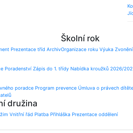
Ko
Jí
We
Školní rok
ment
Prezentace tříd
Archiv
Organizace roku
Výuka
Zvonění
ce
Poradenství
Zápis do 1. třídy
Nabídka kroužků 2026/202
ovného poradce
Program prevence
Úmluva o právech dítět
atelů
ní družina
ežim
Vnitřní řád
Platba
Přihláška
Prezentace oddělení