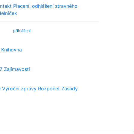
ntakt
Placení, odhlášení stravného
delníček
bmail (
přihlášení
)
Knihovna
7
Zajímavosti
e
Výroční zprávy
Rozpočet
Zásady