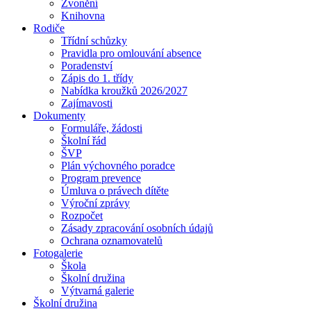
Zvonění
Knihovna
Rodiče
Třídní schůzky
Pravidla pro omlouvání absence
Poradenství
Zápis do 1. třídy
Nabídka kroužků 2026/2027
Zajímavosti
Dokumenty
Formuláře, žádosti
Školní řád
ŠVP
Plán výchovného poradce
Program prevence
Úmluva o právech dítěte
Výroční zprávy
Rozpočet
Zásady zpracování osobních údajů
Ochrana oznamovatelů
Fotogalerie
Škola
Školní družina
Výtvarná galerie
Školní družina