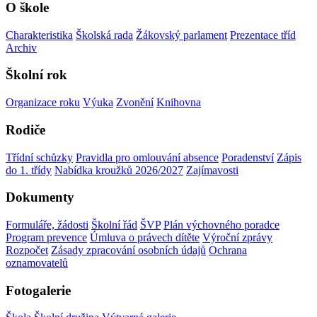
O škole
Charakteristika
Školská rada
Žákovský parlament
Prezentace tříd
Archiv
Školní rok
Organizace roku
Výuka
Zvonění
Knihovna
Rodiče
Třídní schůzky
Pravidla pro omlouvání absence
Poradenství
Zápis
do 1. třídy
Nabídka kroužků 2026/2027
Zajímavosti
Dokumenty
Formuláře, žádosti
Školní řád
ŠVP
Plán výchovného poradce
Program prevence
Úmluva o právech dítěte
Výroční zprávy
Rozpočet
Zásady zpracování osobních údajů
Ochrana
oznamovatelů
Fotogalerie