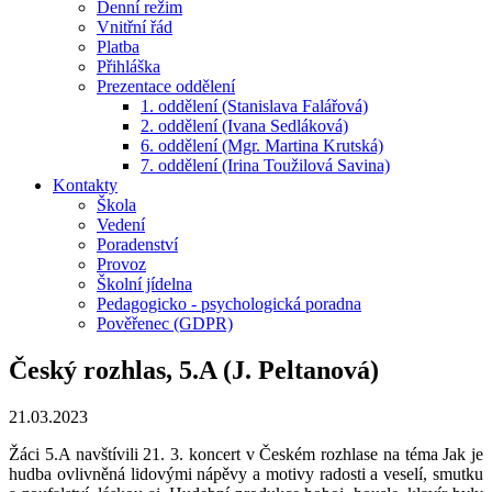
Denní režim
Vnitřní řád
Platba
Přihláška
Prezentace oddělení
1. oddělení (Stanislava Falářová)
2. oddělení (Ivana Sedláková)
6. oddělení (Mgr. Martina Krutská)
7. oddělení (Irina Toužilová Savina)
Kontakty
Škola
Vedení
Poradenství
Provoz
Školní jídelna
Pedagogicko - psychologická poradna
Pověřenec (GDPR)
Český rozhlas, 5.A (J. Peltanová)
21.03.2023
Žáci 5.A navštívili 21. 3. koncert v Českém rozhlase na téma Jak je
hudba ovlivněná lidovými nápěvy a motivy radosti a veselí, smutku