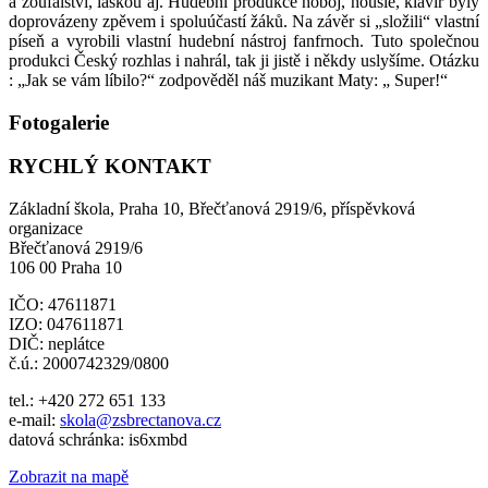
a zoufalství, láskou aj. Hudební produkce hoboj, housle, klavír byly
doprovázeny zpěvem i spoluúčastí žáků. Na závěr si „složili“ vlastní
píseň a vyrobili vlastní hudební nástroj fanfrnoch. Tuto společnou
produkci Český rozhlas i nahrál, tak ji jistě i někdy uslyšíme. Otázku
: „Jak se vám líbilo?“ zodpověděl náš muzikant Maty: „ Super!“
Fotogalerie
RYCHLÝ KONTAKT
Základní škola, Praha 10, Břečťanová 2919/6, příspěvková
organizace
Břečťanová 2919/6
106 00 Praha 10
IČO: 47611871
IZO: 047611871
DIČ: neplátce
č.ú.: 2000742329/0800
tel.: +420 272 651 133
e-mail:
skola@zsbrectanova.cz
datová schránka: is6xmbd
Zobrazit na mapě