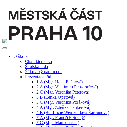
O škole
Charakteristika
Školská rada
Žákovský parlament
Prezentace tříd
1.A (Mgr. Hana Pitáková)
2.A (Mgr. Vladimíra Pensdorfová)
2.C (Mgr. Veronika Peterová)
3.B (Lenka Opatová)
3.C (Mgr. Veronika Poláková)
4.A (Mgr. Zdeňka Täuberová)
4.B (Bc. Lucie Weinzettlová Šarounová)
7.A (Mgr. František Suchý)
7.C (Mgr. Marek Joska)