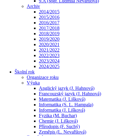
9.A (Mgr. Ludmila Nevařilová)
Archiv
2014/2015
2015/2016
2016/2017
2017/2018
2018/2019
2019/2020
2020/2021
2021/2022
2022/2023
2023/2024
2024/2025
Školní rok
Organizace roku
Výuka
Anglický jazyk (J. Hahnová)
Francouzský jazyk (J. Hahnová)
Matematika (J. Lišková)
Informatika (S. L. Hampala)
Informatika (J. Lišková)
Fyzika (M. Buchar)
Chemie (J. Lišková)
Přírodopis (F. Suchý)
Zeměpis (L. Nevařilová)