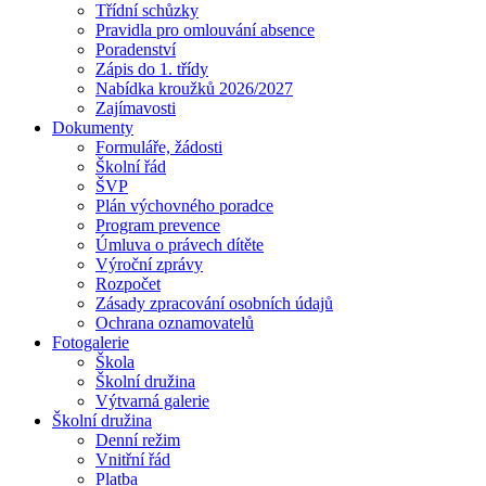
Třídní schůzky
Pravidla pro omlouvání absence
Poradenství
Zápis do 1. třídy
Nabídka kroužků 2026/2027
Zajímavosti
Dokumenty
Formuláře, žádosti
Školní řád
ŠVP
Plán výchovného poradce
Program prevence
Úmluva o právech dítěte
Výroční zprávy
Rozpočet
Zásady zpracování osobních údajů
Ochrana oznamovatelů
Fotogalerie
Škola
Školní družina
Výtvarná galerie
Školní družina
Denní režim
Vnitřní řád
Platba