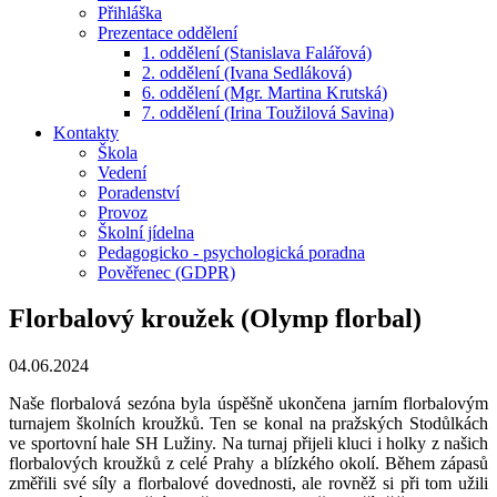
Přihláška
Prezentace oddělení
1. oddělení (Stanislava Falářová)
2. oddělení (Ivana Sedláková)
6. oddělení (Mgr. Martina Krutská)
7. oddělení (Irina Toužilová Savina)
Kontakty
Škola
Vedení
Poradenství
Provoz
Školní jídelna
Pedagogicko - psychologická poradna
Pověřenec (GDPR)
Florbalový kroužek (Olymp florbal)
04.06.2024
Naše florbalová sezóna byla úspěšně ukončena jarním florbalovým
turnajem školních kroužků. Ten se konal na pražských Stodůlkách
ve sportovní hale SH Lužiny. Na turnaj přijeli kluci i holky z našich
florbalových kroužků z celé Prahy a blízkého okolí. Během zápasů
změřili své síly a florbalové dovednosti, ale rovněž si při tom užili