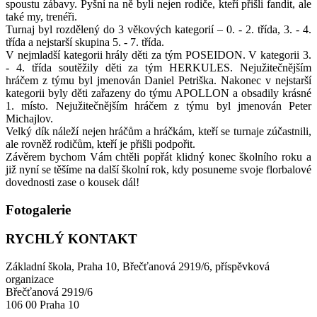
spoustu zábavy. Pyšní na ně byli nejen rodiče, kteří přišli fandit, ale
také my, trenéři.
Turnaj byl rozdělený do 3 věkových kategorií – 0. - 2. třída, 3. - 4.
třída a nejstarší skupina 5. - 7. třída.
V nejmladší kategorii hrály děti za tým POSEIDON. V kategorii 3.
- 4. třída soutěžily děti za tým HERKULES. Nejužitečnějším
hráčem z týmu byl jmenován Daniel Petriška. Nakonec v nejstarší
kategorii byly děti zařazeny do týmu APOLLON a obsadily krásné
1. místo. Nejužitečnějším hráčem z týmu byl jmenován Peter
Michajlov.
Velký dík náleží nejen hráčům a hráčkám, kteří se turnaje zúčastnili,
ale rovněž rodičům, kteří je přišli podpořit.
Závěrem bychom Vám chtěli popřát klidný konec školního roku a
již nyní se těšíme na další školní rok, kdy posuneme svoje florbalové
dovednosti zase o kousek dál!
Fotogalerie
RYCHLÝ KONTAKT
Základní škola, Praha 10, Břečťanová 2919/6, příspěvková
organizace
Břečťanová 2919/6
106 00 Praha 10