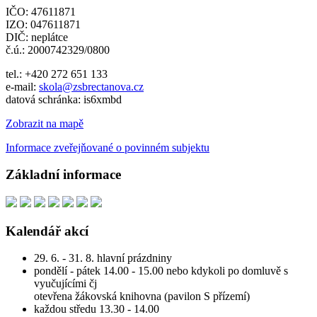
IČO: 47611871
IZO: 047611871
DIČ: neplátce
č.ú.: 2000742329/0800
tel.: +420 272 651 133
e-mail:
skola@zsbrectanova.cz
datová schránka: is6xmbd
Zobrazit na mapě
Informace zveřejňované o povinném subjektu
Základní informace
Kalendář akcí
29. 6. - 31. 8. hlavní prázdniny
pondělí - pátek 14.00 - 15.00 nebo kdykoli po domluvě s
vyučujícími čj
otevřena žákovská knihovna (pavilon S přízemí)
každou středu 13.30 - 14.00