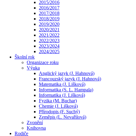
2015/2016
2016/2017
2017/2018
2018/2019
2019/2020
2020/2021
2021/2022
2022/2023
2023/2024
2024/2025
Školní rok
Organizace roku
Výuka
Anglický jazyk (J. Hahnová)
Francouzský jazyk (J. Hahnová)
Matematika (J. Lišková)
Informatika (S. L. Hampala)
Informatika (J. Lišková)
Fyzika (M. Buchar)
Chemie (J. Lišková)
Přírodopis (F. Suchý)
Zeměpis (L. Nevařilová)
Zvonění
Knihovna
Rodiče