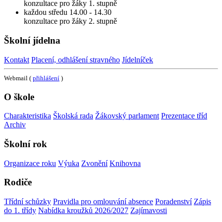
konzultace pro žáky 1. stupně
každou středu 14.00 - 14.30
konzultace pro žáky 2. stupně
Školní jídelna
Kontakt
Placení, odhlášení stravného
Jídelníček
Webmail (
přihlášení
)
O škole
Charakteristika
Školská rada
Žákovský parlament
Prezentace tříd
Archiv
Školní rok
Organizace roku
Výuka
Zvonění
Knihovna
Rodiče
Třídní schůzky
Pravidla pro omlouvání absence
Poradenství
Zápis
do 1. třídy
Nabídka kroužků 2026/2027
Zajímavosti