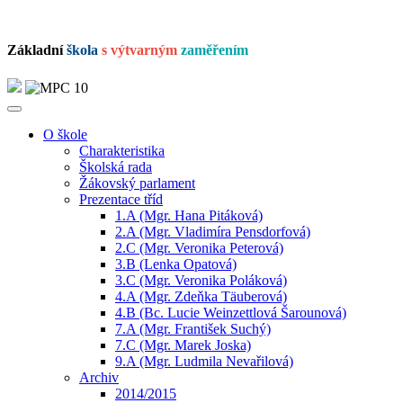
Základní
škola
s výtvarným
zaměřením
O škole
Charakteristika
Školská rada
Žákovský parlament
Prezentace tříd
1.A (Mgr. Hana Pitáková)
2.A (Mgr. Vladimíra Pensdorfová)
2.C (Mgr. Veronika Peterová)
3.B (Lenka Opatová)
3.C (Mgr. Veronika Poláková)
4.A (Mgr. Zdeňka Täuberová)
4.B (Bc. Lucie Weinzettlová Šarounová)
7.A (Mgr. František Suchý)
7.C (Mgr. Marek Joska)
9.A (Mgr. Ludmila Nevařilová)
Archiv
2014/2015