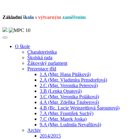
Základní
škola
s výtvarným
zaměřením
O škole
Charakteristika
Školská rada
Žákovský parlament
Prezentace tříd
1.A (Mgr. Hana Pitáková)
2.A (Mgr. Vladimíra Pensdorfová)
2.C (Mgr. Veronika Peterová)
3.B (Lenka Opatová)
3.C (Mgr. Veronika Poláková)
4.A (Mgr. Zdeňka Täuberová)
4.B (Bc. Lucie Weinzettlová Šarounová)
7.A (Mgr. František Suchý)
7.C (Mgr. Marek Joska)
9.A (Mgr. Ludmila Nevařilová)
Archiv
2014/2015