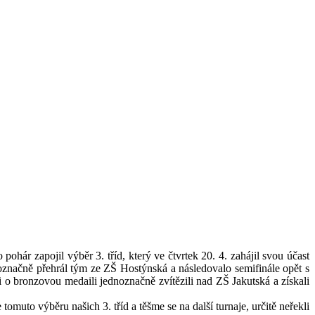
ohár zapojil výběr 3. tříd, který ve čtvrtek 20. 4. zahájil svou účast
noznačně přehrál tým ze ZŠ Hostýnská a následovalo semifinále opět s
 o bronzovou medaili jednoznačně zvítězili nad ZŠ Jakutská a získali
muto výběru našich 3. tříd a těšme se na další turnaje, určitě neřekli