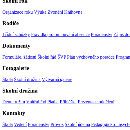
Školní rok
Organizace roku
Výuka
Zvonění
Knihovna
Rodiče
Třídní schůzky
Pravidla pro omlouvání absence
Poradenství
Zápis do 
Dokumenty
Formuláře, žádosti
Školní řád
ŠVP
Plán výchovného poradce
Progra
Fotogalerie
Škola
Školní družina
Výtvarná galerie
Školní družina
Denní režim
Vnitřní řád
Platba
Přihláška
Prezentace oddělení
Kontakty
Škola
Vedení
Poradenství
Provoz
Školní jídelna
Pedagogicko - psych