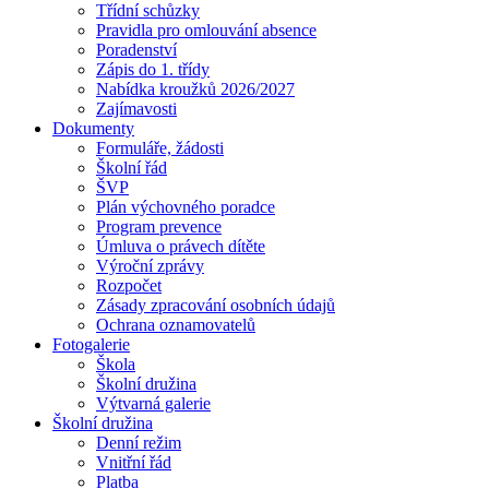
Třídní schůzky
Pravidla pro omlouvání absence
Poradenství
Zápis do 1. třídy
Nabídka kroužků 2026/2027
Zajímavosti
Dokumenty
Formuláře, žádosti
Školní řád
ŠVP
Plán výchovného poradce
Program prevence
Úmluva o právech dítěte
Výroční zprávy
Rozpočet
Zásady zpracování osobních údajů
Ochrana oznamovatelů
Fotogalerie
Škola
Školní družina
Výtvarná galerie
Školní družina
Denní režim
Vnitřní řád
Platba