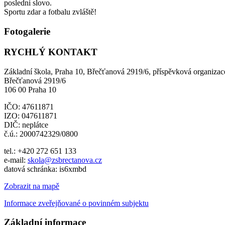
poslední slovo.
Sportu zdar a fotbalu zvláště!
Fotogalerie
RYCHLÝ KONTAKT
Základní škola, Praha 10, Břečťanová 2919/6, příspěvková organizac
Břečťanová 2919/6
106 00 Praha 10
IČO: 47611871
IZO: 047611871
DIČ: neplátce
č.ú.: 2000742329/0800
tel.: +420 272 651 133
e-mail:
skola@zsbrectanova.cz
datová schránka: is6xmbd
Zobrazit na mapě
Informace zveřejňované o povinném subjektu
Základní informace