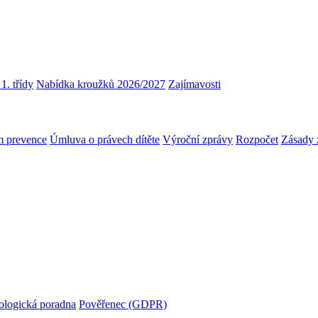
1. třídy
Nabídka kroužků 2026/2027
Zajímavosti
m prevence
Úmluva o právech dítěte
Výroční zprávy
Rozpočet
Zásady 
ologická poradna
Pověřenec (GDPR)