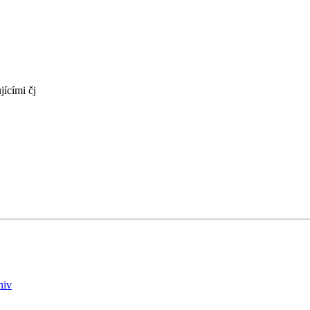
jícími čj
hiv