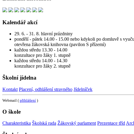
Kalendář akcí
29. 6. - 31. 8. hlavní prázdniny
pondělí - pátek 14.00 - 15.00 nebo kdykoli po domluvě s vyuču
otevřena žákovská knihovna (pavilon S přízemí)
každou středu 13.30 - 14.00
konzultace pro žáky 1. stupně
každou středu 14.00 - 14.30
konzultace pro žáky 2. stupně
Školní jídelna
Kontakt
Placení, odhlášení stravného
Jídelníček
Webmail (
přihlášení
)
O škole
Charakteristika
Školská rada
Žákovský parlament
Prezentace tříd
Arc