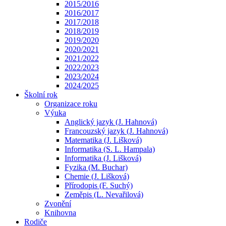
2015/2016
2016/2017
2017/2018
2018/2019
2019/2020
2020/2021
2021/2022
2022/2023
2023/2024
2024/2025
Školní rok
Organizace roku
Výuka
Anglický jazyk (J. Hahnová)
Francouzský jazyk (J. Hahnová)
Matematika (J. Lišková)
Informatika (S. L. Hampala)
Informatika (J. Lišková)
Fyzika (M. Buchar)
Chemie (J. Lišková)
Přírodopis (F. Suchý)
Zeměpis (L. Nevařilová)
Zvonění
Knihovna
Rodiče