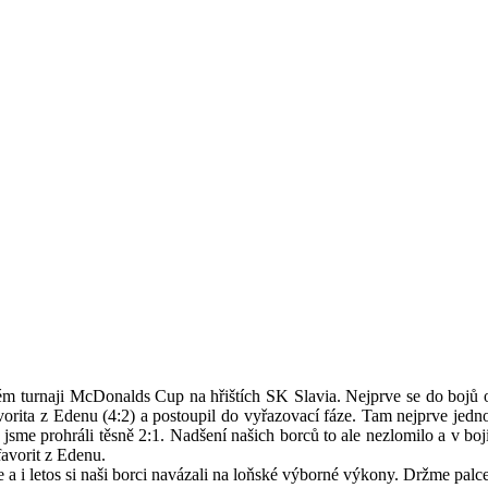
ém turnaji McDonalds Cup na hřištích SK Slavia. Nejprve se do bojů o p
vorita z Edenu (4:2) a postoupil do vyřazovací fáze. Tam nejprve jed
sme prohráli těsně 2:1. Nadšení našich borců to ale nezlomilo a v boji
favorit z Edenu.
 i letos si naši borci navázali na loňské výborné výkony. Držme palce to