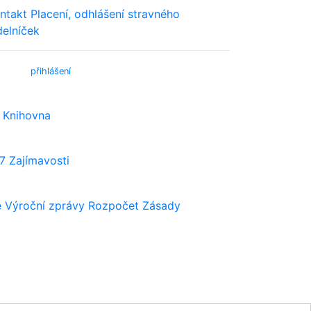
ntakt
Placení, odhlášení stravného
delníček
bmail (
přihlášení
)
Knihovna
7
Zajímavosti
e
Výroční zprávy
Rozpočet
Zásady