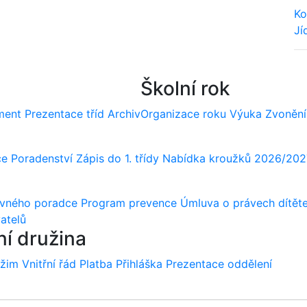
Ko
Jí
We
Školní rok
ment
Prezentace tříd
Archiv
Organizace roku
Výuka
Zvonění
ce
Poradenství
Zápis do 1. třídy
Nabídka kroužků 2026/202
ovného poradce
Program prevence
Úmluva o právech dítět
atelů
ní družina
ežim
Vnitřní řád
Platba
Přihláška
Prezentace oddělení