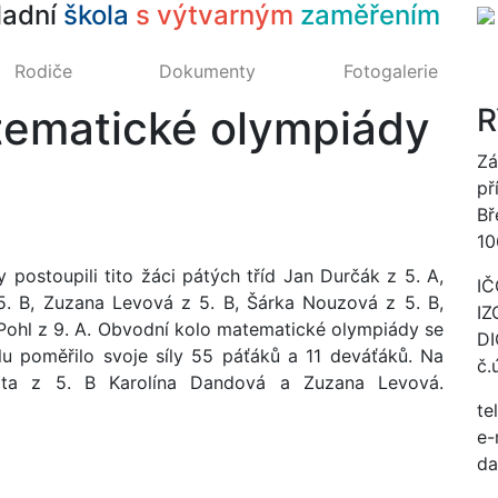
ladní
škola
s výtvarným
zaměřením
Rodiče
Dokumenty
Fotogalerie
tematické olympiády
R
Zá
př
Bř
10
ostoupili tito žáci pátých tříd Jan Durčák z 5. A,
IČ
5. B, Zuzana Levová z 5. B, Šárka Nouzová z 5. B,
IZ
 Pohl z 9. A. Obvodní kolo matematické olympiády se
DI
lu poměřilo svoje síly 55 páťáků a 11 deváťáků. Na
č.
čata z 5. B Karolína Dandová a Zuzana Levová.
te
e-
da