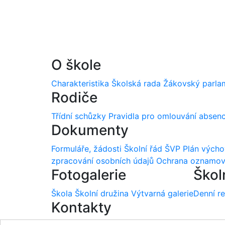
O škole
Charakteristika
Školská rada
Žákovský parla
Rodiče
Třídní schůzky
Pravidla pro omlouvání absen
Dokumenty
Formuláře, žádosti
Školní řád
ŠVP
Plán vých
zpracování osobních údajů
Ochrana oznamov
Fotogalerie
Škol
Škola
Školní družina
Výtvarná galerie
Denní r
Kontakty