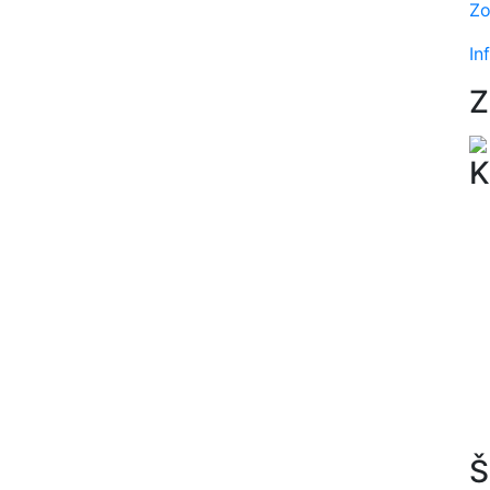
Zo
In
Z
K
Š