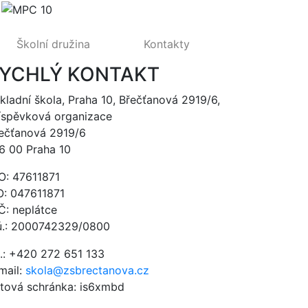
Školní družina
Kontakty
YCHLÝ KONTAKT
kladní škola, Praha 10, Břečťanová 2919/6,
íspěvková organizace
ečťanová 2919/6
6 00 Praha 10
O: 47611871
O: 047611871
Č: neplátce
ú.: 2000742329/0800
l.: +420 272 651 133
mail:
skola@zsbrectanova.cz
tová schránka: is6xmbd