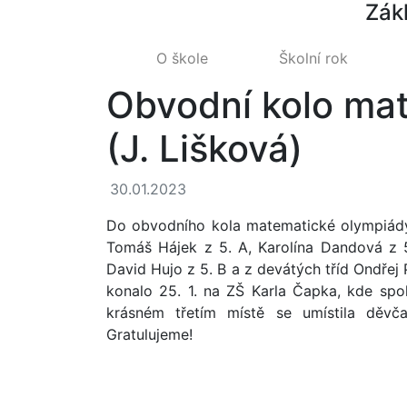
Zák
O škole
Školní rok
Obvodní kolo ma
(J. Lišková)
30.01.2023
Do obvodního kola matematické olympiády p
Tomáš Hájek z 5. A, Karolína Dandová z 
David Hujo z 5. B a z devátých tříd Ondřej
konalo 25. 1. na ZŠ Karla Čapka, kde spo
krásném třetím místě se umístila děv
Gratulujeme!