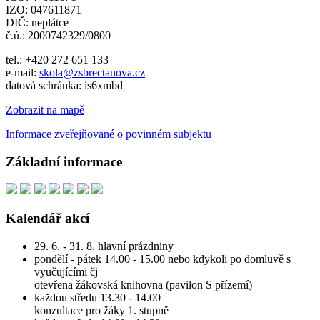
IZO: 047611871
DIČ: neplátce
č.ú.: 2000742329/0800
tel.: +420 272 651 133
e-mail:
skola@zsbrectanova.cz
datová schránka: is6xmbd
Zobrazit na mapě
Informace zveřejňované o povinném subjektu
Základní informace
Kalendář akcí
29. 6. - 31. 8. hlavní prázdniny
pondělí - pátek 14.00 - 15.00 nebo kdykoli po domluvě s
vyučujícími čj
otevřena žákovská knihovna (pavilon S přízemí)
každou středu 13.30 - 14.00
konzultace pro žáky 1. stupně