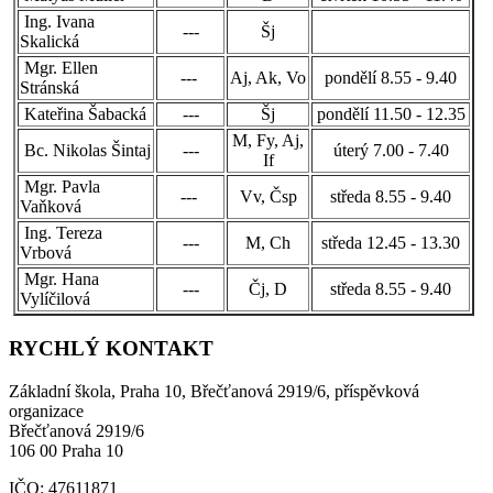
Ing. Ivana
---
Šj
Skalická
Mgr. Ellen
---
Aj, Ak, Vo
pondělí 8.55 - 9.40
Stránská
Kateřina Šabacká
---
Šj
pondělí 11.50 - 12.35
M, Fy, Aj,
Bc. Nikolas Šintaj
---
úterý 7.00 - 7.40
If
Mgr. Pavla
---
Vv, Čsp
středa 8.55 - 9.40
Vaňková
Ing. Tereza
---
M, Ch
středa 12.45 - 13.30
Vrbová
Mgr. Hana
---
Čj, D
středa 8.55 - 9.40
Vylíčilová
RYCHLÝ KONTAKT
Základní škola, Praha 10, Břečťanová 2919/6, příspěvková
organizace
Břečťanová 2919/6
106 00 Praha 10
IČO: 47611871