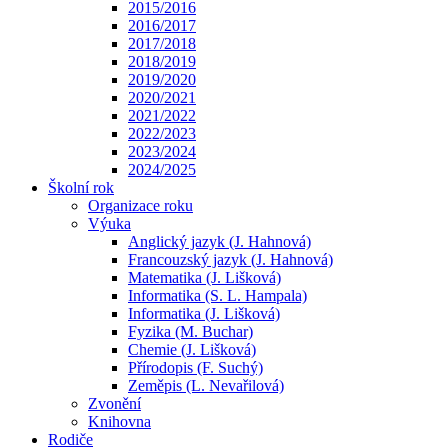
2015/2016
2016/2017
2017/2018
2018/2019
2019/2020
2020/2021
2021/2022
2022/2023
2023/2024
2024/2025
Školní rok
Organizace roku
Výuka
Anglický jazyk (J. Hahnová)
Francouzský jazyk (J. Hahnová)
Matematika (J. Lišková)
Informatika (S. L. Hampala)
Informatika (J. Lišková)
Fyzika (M. Buchar)
Chemie (J. Lišková)
Přírodopis (F. Suchý)
Zeměpis (L. Nevařilová)
Zvonění
Knihovna
Rodiče