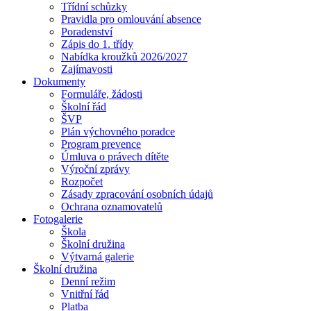
Třídní schůzky
Pravidla pro omlouvání absence
Poradenství
Zápis do 1. třídy
Nabídka kroužků 2026/2027
Zajímavosti
Dokumenty
Formuláře, žádosti
Školní řád
ŠVP
Plán výchovného poradce
Program prevence
Úmluva o právech dítěte
Výroční zprávy
Rozpočet
Zásady zpracování osobních údajů
Ochrana oznamovatelů
Fotogalerie
Škola
Školní družina
Výtvarná galerie
Školní družina
Denní režim
Vnitřní řád
Platba