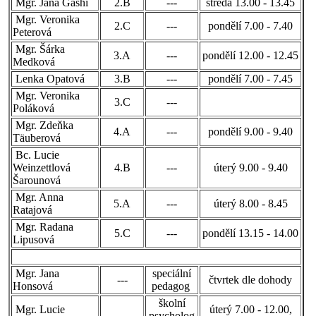
Mgr. Jana Gashi
2.B
---
středa 13.00 - 13.45
Mgr. Veronika
2.C
---
pondělí 7.00 - 7.40
Peterová
Mgr. Šárka
3.A
---
pondělí 12.00 - 12.45
Medková
Lenka Opatová
3.B
---
pondělí 7.00 - 7.45
Mgr. Veronika
3.C
---
Poláková
Mgr. Zdeňka
4.A
---
pondělí 9.00 - 9.40
Täuberová
Bc. Lucie
Weinzettlová
4.B
---
úterý 9.00 - 9.40
Šarounová
Mgr. Anna
5.A
---
úterý 8.00 - 8.45
Ratajová
Mgr. Radana
5.C
---
pondělí 13.15 - 14.00
Lipusová
Mgr. Jana
speciální
---
čtvrtek dle dohody
Honsová
pedagog
školní
Mgr. Lucie
úterý 7.00 - 12.00,
---
psycholog