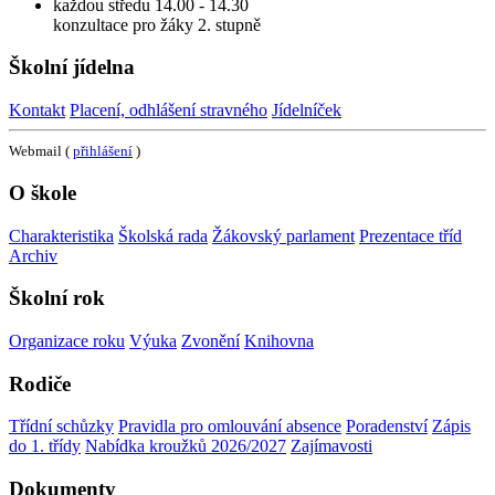
každou středu 14.00 - 14.30
konzultace pro žáky 2. stupně
Školní jídelna
Kontakt
Placení, odhlášení stravného
Jídelníček
Webmail (
přihlášení
)
O škole
Charakteristika
Školská rada
Žákovský parlament
Prezentace tříd
Archiv
Školní rok
Organizace roku
Výuka
Zvonění
Knihovna
Rodiče
Třídní schůzky
Pravidla pro omlouvání absence
Poradenství
Zápis
do 1. třídy
Nabídka kroužků 2026/2027
Zajímavosti
Dokumenty