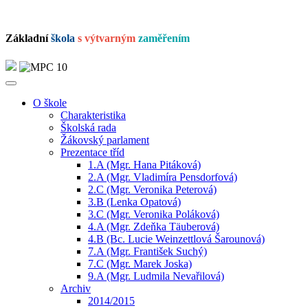
Základní
škola
s výtvarným
zaměřením
O škole
Charakteristika
Školská rada
Žákovský parlament
Prezentace tříd
1.A (Mgr. Hana Pitáková)
2.A (Mgr. Vladimíra Pensdorfová)
2.C (Mgr. Veronika Peterová)
3.B (Lenka Opatová)
3.C (Mgr. Veronika Poláková)
4.A (Mgr. Zdeňka Täuberová)
4.B (Bc. Lucie Weinzettlová Šarounová)
7.A (Mgr. František Suchý)
7.C (Mgr. Marek Joska)
9.A (Mgr. Ludmila Nevařilová)
Archiv
2014/2015