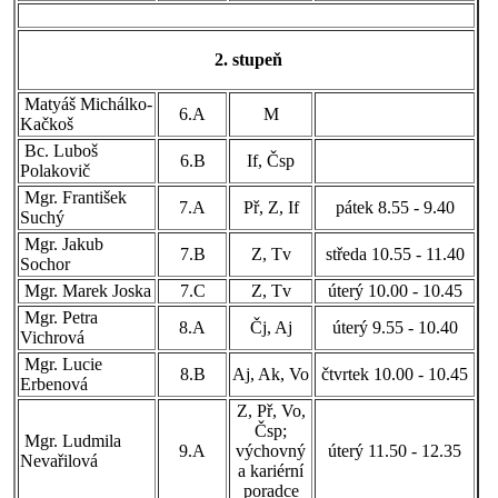
2. stupeň
Matyáš Michálko-
6.A
M
Kačkoš
Bc. Luboš
6.B
If, Čsp
Polakovič
Mgr. František
7.A
Př, Z, If
pátek 8.55 - 9.40
Suchý
Mgr. Jakub
7.B
Z, Tv
středa 10.55 - 11.40
Sochor
Mgr. Marek Joska
7.C
Z, Tv
úterý 10.00 - 10.45
Mgr. Petra
8.A
Čj, Aj
úterý 9.55 - 10.40
Vichrová
Mgr. Lucie
8.B
Aj, Ak, Vo
čtvrtek 10.00 - 10.45
Erbenová
Z, Př, Vo,
Čsp;
Mgr. Ludmila
9.A
výchovný
úterý 11.50 - 12.35
Nevařilová
a kariérní
poradce