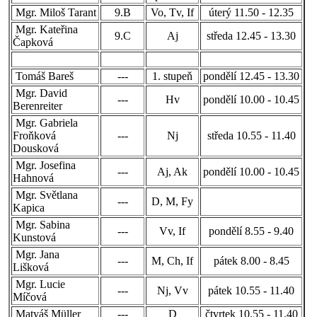
Mgr. Miloš Tarant
9.B
Vo, Tv, If
úterý 11.50 - 12.35
Mgr. Kateřina
9.C
Aj
středa 12.45 - 13.30
Čapková
Tomáš Bareš
---
1. stupeň
pondělí 12.45 - 13.30
Mgr. David
---
Hv
pondělí 10.00 - 10.45
Berenreiter
Mgr. Gabriela
Froňková
---
Nj
středa 10.55 - 11.40
Dousková
Mgr. Josefina
---
Aj, Ak
pondělí 10.00 - 10.45
Hahnová
Mgr. Světlana
---
D, M, Fy
Kapica
Mgr. Sabina
---
Vv, If
pondělí 8.55 - 9.40
Kunstová
Mgr. Jana
---
M, Ch, If
pátek 8.00 - 8.45
Lišková
Mgr. Lucie
---
Nj, Vv
pátek 10.55 - 11.40
Míčová
Matyáš Müller
---
D
čtvrtek 10.55 - 11.40