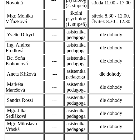
Novotná
středa 11.00 - 17.00
(2. stupeň)
školní
Mgr. Monika
středa 8.30 - 12.00,
---
psycholog
Víťazková
čtvrtek 8.30 - 12.30
(1. stupeň)
asistentka
Yvette Ditrych
---
dle dohody
pedagoga
Ing. Andrea
asistentka
dle dohody
Frodlová
pedagoga
Bc. Soňa
asistentka
---
dle dohody
Kohoutová
pedagoga
asistentka
Aneta Křížová
---
dle dohody
pedagoga
Markéta
asistentka
---
dle dohody
Marešová
pedagoga
asistentka
Sandra Rossi
---
dle dohody
pedagoga
Mgr. Jitka
asistentka
---
dle dohody
Sedláková
pedagoga
Mgr. Miloslava
asistentka
---
dle dohody
Vrbská
pedagoga