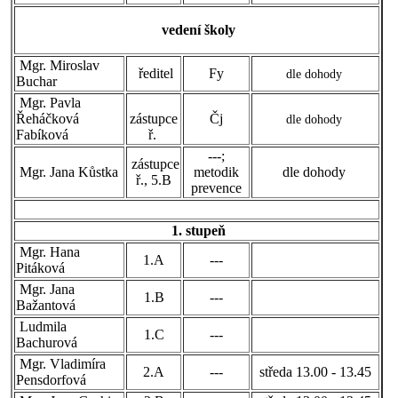
vedení školy
Mgr. Miroslav
ředitel
Fy
dle dohody
Buchar
Mgr. Pavla
Řeháčková
zástupce
Čj
dle dohody
Fabíková
ř.
---;
zástupce
Mgr. Jana Kůstka
metodik
dle dohody
ř., 5.B
prevence
1. stupeň
Mgr. Hana
1.A
---
Pitáková
Mgr. Jana
1.B
---
Bažantová
Ludmila
1.C
---
Bachurová
Mgr. Vladimíra
2.A
---
středa 13.00 - 13.45
Pensdorfová