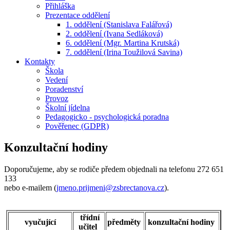
Přihláška
Prezentace oddělení
1. oddělení (Stanislava Falářová)
2. oddělení (Ivana Sedláková)
6. oddělení (Mgr. Martina Krutská)
7. oddělení (Irina Toužilová Savina)
Kontakty
Škola
Vedení
Poradenství
Provoz
Školní jídelna
Pedagogicko - psychologická poradna
Pověřenec (GDPR)
Konzultační hodiny
Doporučujeme, aby se rodiče předem objednali na telefonu 272 651
133
nebo e-mailem (
jmeno.prijmeni@zsbrectanova.cz
).
třídní
vyučující
předměty
konzultační hodiny
učitel