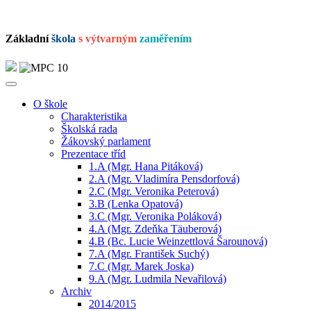
Základní
škola
s výtvarným
zaměřením
O škole
Charakteristika
Školská rada
Žákovský parlament
Prezentace tříd
1.A (Mgr. Hana Pitáková)
2.A (Mgr. Vladimíra Pensdorfová)
2.C (Mgr. Veronika Peterová)
3.B (Lenka Opatová)
3.C (Mgr. Veronika Poláková)
4.A (Mgr. Zdeňka Täuberová)
4.B (Bc. Lucie Weinzettlová Šarounová)
7.A (Mgr. František Suchý)
7.C (Mgr. Marek Joska)
9.A (Mgr. Ludmila Nevařilová)
Archiv
2014/2015