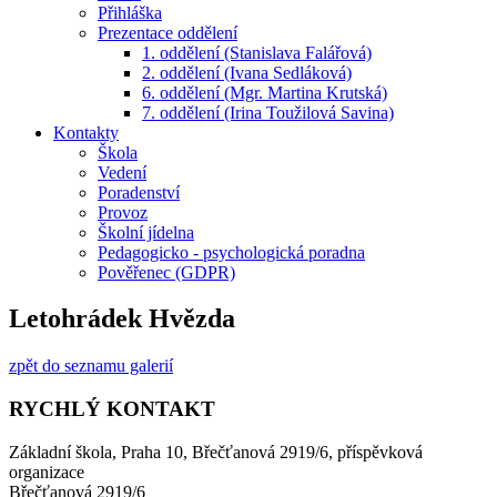
Přihláška
Prezentace oddělení
1. oddělení (Stanislava Falářová)
2. oddělení (Ivana Sedláková)
6. oddělení (Mgr. Martina Krutská)
7. oddělení (Irina Toužilová Savina)
Kontakty
Škola
Vedení
Poradenství
Provoz
Školní jídelna
Pedagogicko - psychologická poradna
Pověřenec (GDPR)
Letohrádek Hvězda
zpět do seznamu galerií
RYCHLÝ KONTAKT
Základní škola, Praha 10, Břečťanová 2919/6, příspěvková
organizace
Břečťanová 2919/6