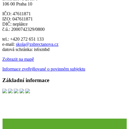
106 00 Praha 10
IČO: 47611871
IZO: 047611871
DIČ: neplátce
č.ú.: 2000742329/0800
tel.: +420 272 651 133
e-mail:
skola@zsbrectanova.cz
datová schránka: is6xmbd
Zobrazit na mapě
Informace zveřejňované o povinném subjektu
Základní informace