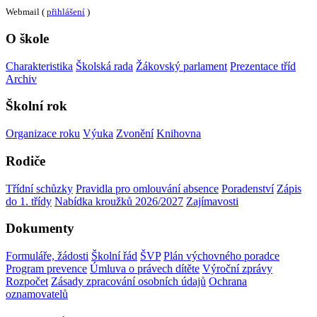
Webmail (
přihlášení
)
O škole
Charakteristika
Školská rada
Žákovský parlament
Prezentace tříd
Archiv
Školní rok
Organizace roku
Výuka
Zvonění
Knihovna
Rodiče
Třídní schůzky
Pravidla pro omlouvání absence
Poradenství
Zápis
do 1. třídy
Nabídka kroužků 2026/2027
Zajímavosti
Dokumenty
Formuláře, žádosti
Školní řád
ŠVP
Plán výchovného poradce
Program prevence
Úmluva o právech dítěte
Výroční zprávy
Rozpočet
Zásady zpracování osobních údajů
Ochrana
oznamovatelů