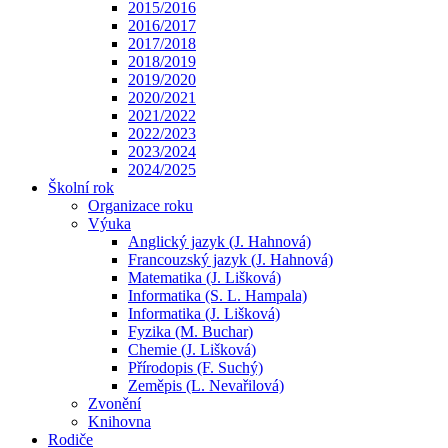
2015/2016
2016/2017
2017/2018
2018/2019
2019/2020
2020/2021
2021/2022
2022/2023
2023/2024
2024/2025
Školní rok
Organizace roku
Výuka
Anglický jazyk (J. Hahnová)
Francouzský jazyk (J. Hahnová)
Matematika (J. Lišková)
Informatika (S. L. Hampala)
Informatika (J. Lišková)
Fyzika (M. Buchar)
Chemie (J. Lišková)
Přírodopis (F. Suchý)
Zeměpis (L. Nevařilová)
Zvonění
Knihovna
Rodiče