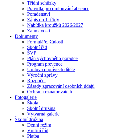
Třídní schůzky
Pravidla pro omlouvání absence
Poradenství
Zápis do 1. třídy
Nabídka kroužků 2026/2027
Zajímavosti
Dokumenty
Formuláře, žádosti
Školní řád
ŠVP
Plán výchovného poradce
Program prevence
Úmluva o právech dítěte
Výroční zprávy
Rozpočet
Zásady zpracování osobních údajů
Ochrana oznamovatelů
Fotogalerie
Škola
Školní družina
Výtvarná galerie
Školní družina
Denní režim
Vnitřní řád
Platba