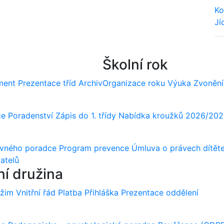
Ko
Jí
We
Školní rok
ment
Prezentace tříd
Archiv
Organizace roku
Výuka
Zvonění
ce
Poradenství
Zápis do 1. třídy
Nabídka kroužků 2026/202
ovného poradce
Program prevence
Úmluva o právech dítět
atelů
ní družina
ežim
Vnitřní řád
Platba
Přihláška
Prezentace oddělení