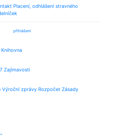
ntakt
Placení, odhlášení stravného
delníček
bmail (
přihlášení
)
Knihovna
7
Zajímavosti
e
Výroční zprávy
Rozpočet
Zásady