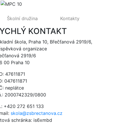
Školní družina
Kontakty
YCHLÝ KONTAKT
kladní škola, Praha 10, Břečťanová 2919/6,
íspěvková organizace
ečťanová 2919/6
6 00 Praha 10
O: 47611871
O: 047611871
Č: neplátce
ú.: 2000742329/0800
l.: +420 272 651 133
mail:
skola@zsbrectanova.cz
tová schránka: is6xmbd