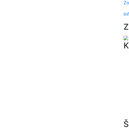
Zo
In
Z
K
Š