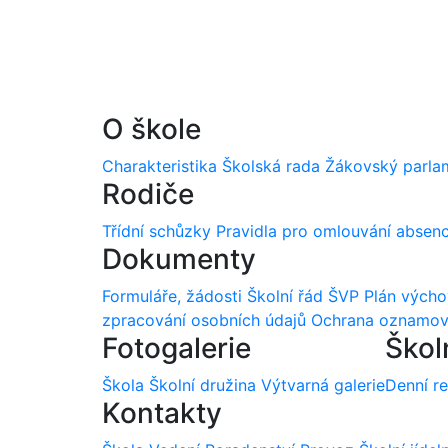
O škole
Charakteristika
Školská rada
Žákovský parla
Rodiče
Třídní schůzky
Pravidla pro omlouvání absen
Dokumenty
Formuláře, žádosti
Školní řád
ŠVP
Plán vých
zpracování osobních údajů
Ochrana oznamov
Fotogalerie
Škol
Škola
Školní družina
Výtvarná galerie
Denní r
Kontakty