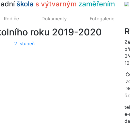
ladní
škola
s výtvarným
zaměřením
Rodiče
Dokumenty
Fotogalerie
školního roku 2019-2020
R
Zá
2. stupeň
př
Bř
10
IČ
IZ
DI
č.
te
e-
da