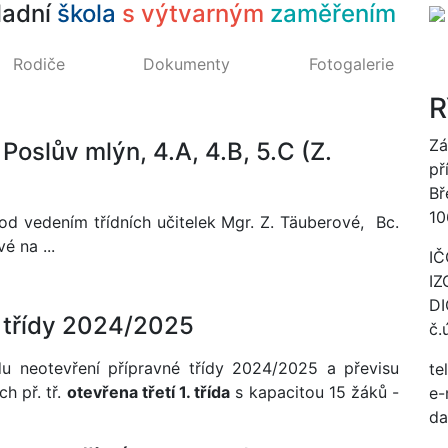
ladní
škola
s výtvarným
zaměřením
Rodiče
Dokumenty
Fotogalerie
R
Zá
 Poslův mlýn, 4.A, 4.B, 5.C (Z.
př
Bř
10
 pod vedením třídních učitelek Mgr. Z. Täuberové, Bc.
é na ...
IČ
IZ
DI
1. třídy 2024/2025
č.
neotevření přípravné třídy 2024/2025 a převisu
te
ch př. tř.
otevřena třetí
1. třída
s kapacitou 15 žáků -
e-
da