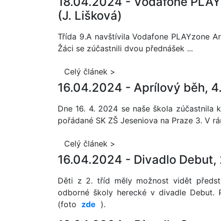
18.04.2024 -
Vodafone PLAY
(J. Lišková)
Třída 9.A navštívila Vodafone PLAYzone A
Žáci se zúčastnili dvou přednášek ...
Celý článek >
16.04.2024 -
Aprílový běh, 4.
Dne 16. 4. 2024 se naše škola zúčastnila 
pořádané SK ZŠ Jeseniova na Praze 3. V rám
Celý článek >
16.04.2024 -
Divadlo Debut, 
Děti z 2. tříd měly možnost vidět před
odborné školy herecké v divadle Debut. 
(foto
zde
).