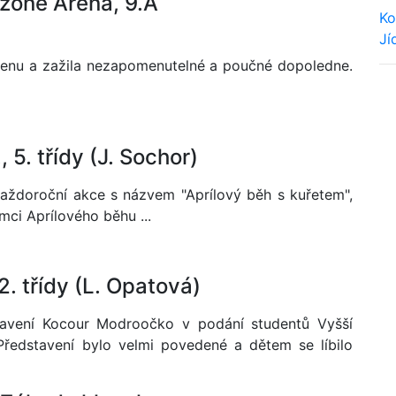
zone Arena, 9.A
Ko
Jí
renu a zažila nezapomenutelné a poučné dopoledne.
We
, 5. třídy (J. Sochor)
každoroční akce s názvem "Aprílový běh s kuřetem",
ci Aprílového běhu ...
2. třídy (L. Opatová)
stavení Kocour Modroočko v podání studentů Vyšší
Představení bylo velmi povedené a dětem se líbilo