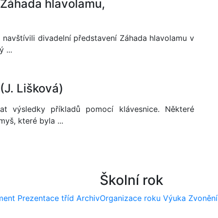
 Záhada hlavolamu,
 navštívili divadelní představení Záhada hlavolamu v
 ...
(J. Lišková)
t výsledky příkladů pomocí klávesnice. Některé
š, které byla ...
Školní rok
ment
Prezentace tříd
Archiv
Organizace roku
Výuka
Zvonění