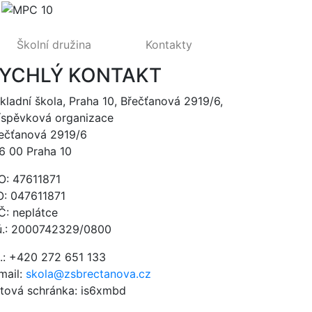
Školní družina
Kontakty
YCHLÝ KONTAKT
kladní škola, Praha 10, Břečťanová 2919/6,
íspěvková organizace
ečťanová 2919/6
6 00 Praha 10
O: 47611871
O: 047611871
Č: neplátce
ú.: 2000742329/0800
l.: +420 272 651 133
mail:
skola@zsbrectanova.cz
tová schránka: is6xmbd