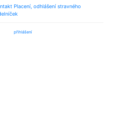
ntakt
Placení, odhlášení stravného
delníček
bmail (
přihlášení
)