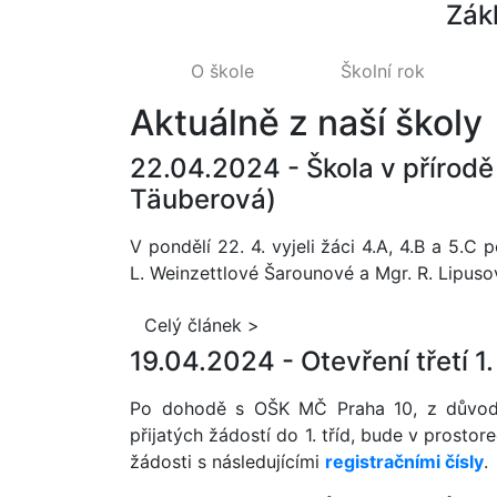
Zák
O škole
Školní rok
Aktuálně z naší školy
22.04.2024 -
Škola v přírodě
Täuberová)
V pondělí 22. 4. vyjeli žáci 4.A, 4.B a 5.C
L. Weinzettlové Šarounové a Mgr. R. Lipusov
Celý článek >
19.04.2024 -
Otevření třetí 
Po dohodě s OŠK MČ Praha 10, z důvodu 
přijatých žádostí do 1. tříd, bude v prostore
žádosti s následujícími
registračními čísl
y
.