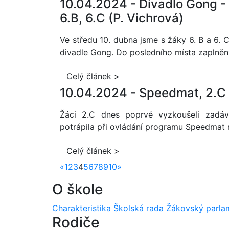
10.04.2024 -
Divadlo Gong -
6.B, 6.C (P. Vichrová)
Ve středu 10. dubna jsme s žáky 6. B a 6. C
divadle Gong. Do posledního místa zaplněný
Celý článek >
10.04.2024 -
Speedmat, 2.C 
Žáci 2.C dnes poprvé vyzkoušeli zadáva
potrápila při ovládání programu Speedmat my
Celý článek >
«
1
2
3
4
5
6
7
8
9
10
»
O škole
Charakteristika
Školská rada
Žákovský parla
Rodiče