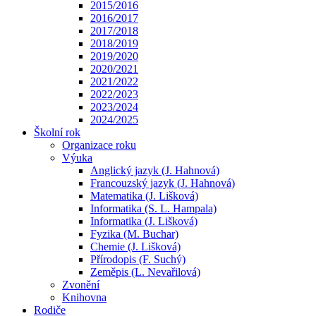
2015/2016
2016/2017
2017/2018
2018/2019
2019/2020
2020/2021
2021/2022
2022/2023
2023/2024
2024/2025
Školní rok
Organizace roku
Výuka
Anglický jazyk (J. Hahnová)
Francouzský jazyk (J. Hahnová)
Matematika (J. Lišková)
Informatika (S. L. Hampala)
Informatika (J. Lišková)
Fyzika (M. Buchar)
Chemie (J. Lišková)
Přírodopis (F. Suchý)
Zeměpis (L. Nevařilová)
Zvonění
Knihovna
Rodiče