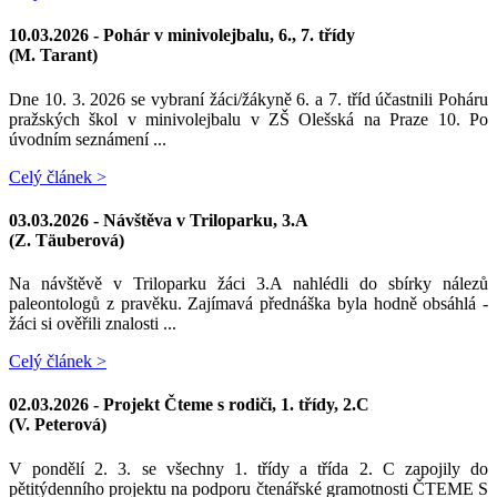
10.03.2026 -
Pohár v minivolejbalu, 6., 7. třídy
(M. Tarant)
Dne 10. 3. 2026 se vybraní žáci/žákyně 6. a 7. tříd účastnili Poháru
pražských škol v minivolejbalu v ZŠ Olešská na Praze 10. Po
úvodním seznámení ...
Celý článek >
03.03.2026 -
Návštěva v Triloparku, 3.A
(Z. Täuberová)
Na návštěvě v Triloparku žáci 3.A nahlédli do sbírky nálezů
paleontologů z pravěku. Zajímavá přednáška byla hodně obsáhlá -
žáci si ověřili znalosti ...
Celý článek >
02.03.2026 -
Projekt Čteme s rodiči, 1. třídy, 2.C
(V. Peterová)
V pondělí 2. 3. se všechny 1. třídy a třída 2. C zapojily do
pětitýdenního projektu na podporu čtenářské gramotnosti ČTEME S