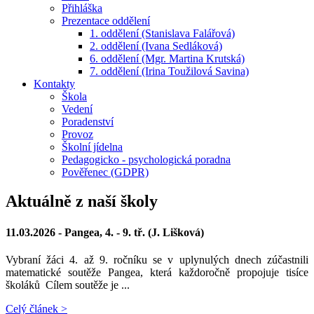
Přihláška
Prezentace oddělení
1. oddělení (Stanislava Falářová)
2. oddělení (Ivana Sedláková)
6. oddělení (Mgr. Martina Krutská)
7. oddělení (Irina Toužilová Savina)
Kontakty
Škola
Vedení
Poradenství
Provoz
Školní jídelna
Pedagogicko - psychologická poradna
Pověřenec (GDPR)
Aktuálně z naší školy
11.03.2026 -
Pangea, 4. - 9. tř. (J. Lišková)
Vybraní žáci 4. až 9. ročníku se v uplynulých dnech zúčastnili
matematické soutěže Pangea, která každoročně propojuje tisíce
školáků Cílem soutěže je ...
Celý článek >