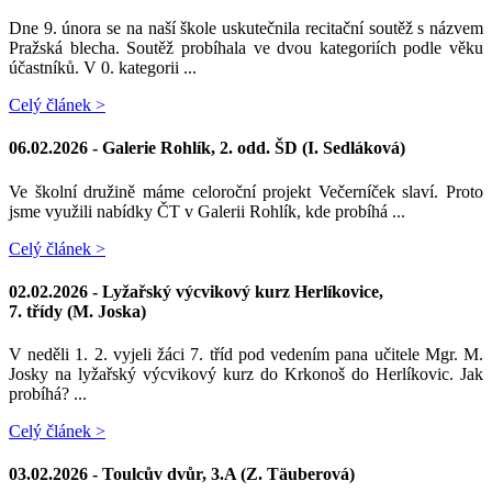
Dne 9. února se na naší škole uskutečnila recitační soutěž s názvem
Pražská blecha. Soutěž probíhala ve dvou kategoriích podle věku
účastníků. V 0. kategorii ...
Celý článek >
06.02.2026 -
Galerie Rohlík, 2. odd. ŠD (I. Sedláková)
Ve školní družině máme celoroční projekt Večerníček slaví. Proto
jsme využili nabídky ČT v Galerii Rohlík, kde probíhá ...
Celý článek >
02.02.2026 -
Lyžařský výcvikový kurz Herlíkovice,
7. třídy (M. Joska)
V neděli 1. 2. vyjeli žáci 7. tříd pod vedením pana učitele Mgr. M.
Josky na lyžařský výcvikový kurz do Krkonoš do Herlíkovic. Jak
probíhá? ...
Celý článek >
03.02.2026 -
Toulcův dvůr, 3.A (Z. Täuberová)