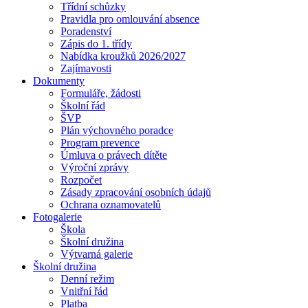
Třídní schůzky
Pravidla pro omlouvání absence
Poradenství
Zápis do 1. třídy
Nabídka kroužků 2026/2027
Zajímavosti
Dokumenty
Formuláře, žádosti
Školní řád
ŠVP
Plán výchovného poradce
Program prevence
Úmluva o právech dítěte
Výroční zprávy
Rozpočet
Zásady zpracování osobních údajů
Ochrana oznamovatelů
Fotogalerie
Škola
Školní družina
Výtvarná galerie
Školní družina
Denní režim
Vnitřní řád
Platba