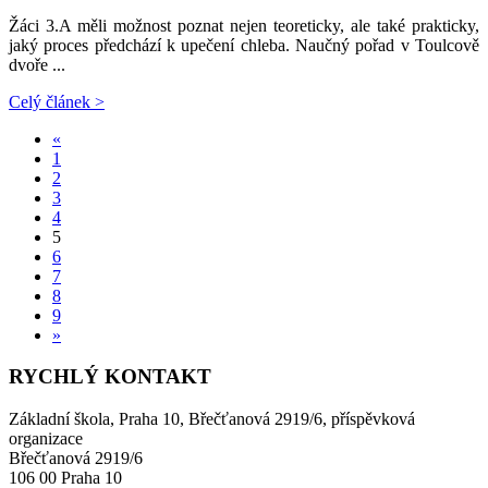
Žáci 3.A měli možnost poznat nejen teoreticky, ale také prakticky,
jaký proces předchází k upečení chleba. Naučný pořad v Toulcově
dvoře ...
Celý článek >
«
1
2
3
4
5
6
7
8
9
»
RYCHLÝ KONTAKT
Základní škola, Praha 10, Břečťanová 2919/6, příspěvková
organizace
Břečťanová 2919/6
106 00 Praha 10