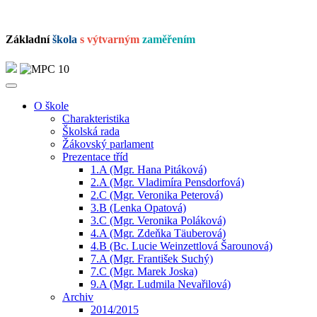
Základní
škola
s výtvarným
zaměřením
O škole
Charakteristika
Školská rada
Žákovský parlament
Prezentace tříd
1.A (Mgr. Hana Pitáková)
2.A (Mgr. Vladimíra Pensdorfová)
2.C (Mgr. Veronika Peterová)
3.B (Lenka Opatová)
3.C (Mgr. Veronika Poláková)
4.A (Mgr. Zdeňka Täuberová)
4.B (Bc. Lucie Weinzettlová Šarounová)
7.A (Mgr. František Suchý)
7.C (Mgr. Marek Joska)
9.A (Mgr. Ludmila Nevařilová)
Archiv
2014/2015