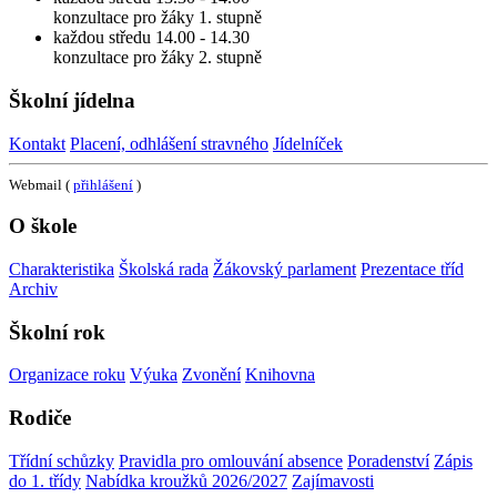
konzultace pro žáky 1. stupně
každou středu 14.00 - 14.30
konzultace pro žáky 2. stupně
Školní jídelna
Kontakt
Placení, odhlášení stravného
Jídelníček
Webmail (
přihlášení
)
O škole
Charakteristika
Školská rada
Žákovský parlament
Prezentace tříd
Archiv
Školní rok
Organizace roku
Výuka
Zvonění
Knihovna
Rodiče
Třídní schůzky
Pravidla pro omlouvání absence
Poradenství
Zápis
do 1. třídy
Nabídka kroužků 2026/2027
Zajímavosti