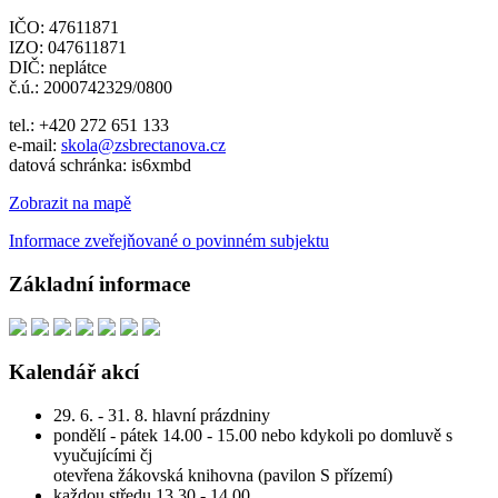
IČO: 47611871
IZO: 047611871
DIČ: neplátce
č.ú.: 2000742329/0800
tel.: +420 272 651 133
e-mail:
skola@zsbrectanova.cz
datová schránka: is6xmbd
Zobrazit na mapě
Informace zveřejňované o povinném subjektu
Základní informace
Kalendář akcí
29. 6. - 31. 8. hlavní prázdniny
pondělí - pátek 14.00 - 15.00 nebo kdykoli po domluvě s
vyučujícími čj
otevřena žákovská knihovna (pavilon S přízemí)
každou středu 13.30 - 14.00