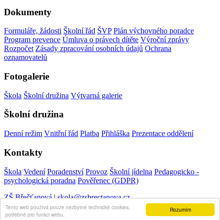
Dokumenty
Formuláře, žádosti
Školní řád
ŠVP
Plán výchovného poradce
Program prevence
Úmluva o právech dítěte
Výroční zprávy
Rozpočet
Zásady zpracování osobních údajů
Ochrana
oznamovatelů
Fotogalerie
Škola
Školní družina
Výtvarná galerie
Školní družina
Denní režim
Vnitřní řád
Platba
Přihláška
Prezentace oddělení
Kontakty
Škola
Vedení
Poradenství
Provoz
Školní jídelna
Pedagogicko -
psychologická poradna
Pověřenec (GDPR)
ZŠ Břečťanová
|
skola@zsbrectanova.cz
Tento web používá pouze nezbytné technické cookies,
Rozumím
potřebné pro funkci webu.