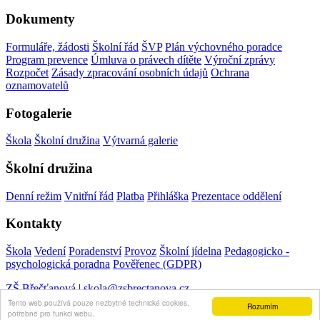
Dokumenty
Formuláře, žádosti
Školní řád
ŠVP
Plán výchovného poradce
Program prevence
Úmluva o právech dítěte
Výroční zprávy
Rozpočet
Zásady zpracování osobních údajů
Ochrana
oznamovatelů
Fotogalerie
Škola
Školní družina
Výtvarná galerie
Školní družina
Denní režim
Vnitřní řád
Platba
Přihláška
Prezentace oddělení
Kontakty
Škola
Vedení
Poradenství
Provoz
Školní jídelna
Pedagogicko -
psychologická poradna
Pověřenec (GDPR)
ZŠ Břečťanová
|
skola@zsbrectanova.cz
Tento web používá pouze nezbytné technické cookies,
Rozumím
potřebné pro funkci webu.