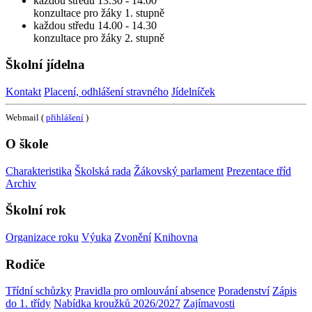
každou středu 13.30 - 14.00
konzultace pro žáky 1. stupně
každou středu 14.00 - 14.30
konzultace pro žáky 2. stupně
Školní jídelna
Kontakt
Placení, odhlášení stravného
Jídelníček
Webmail (
přihlášení
)
O škole
Charakteristika
Školská rada
Žákovský parlament
Prezentace tříd
Archiv
Školní rok
Organizace roku
Výuka
Zvonění
Knihovna
Rodiče
Třídní schůzky
Pravidla pro omlouvání absence
Poradenství
Zápis
do 1. třídy
Nabídka kroužků 2026/2027
Zajímavosti