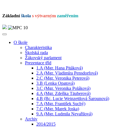
Základní
škola
s výtvarným
zaměřením
O škole
Charakteristika
Školská rada
Žákovský parlament
Prezentace tříd
1.A (Mgr. Hana Pitáková)
2.A (Mgr. Vladimíra Pensdorfová)
2.C (Mgr. Veronika Peterová)
3.B (Lenka Opatová)
3.C (Mgr. Veronika Poláková)
4.A (Mgr. Zdeňka Täuberová)
4.B (Bc. Lucie Weinzettlová Šarounová)
7.A (Mgr. František Suchý)
7.C (Mgr. Marek Joska)
9.A (Mgr. Ludmila Nevařilová)
Archiv
2014/2015