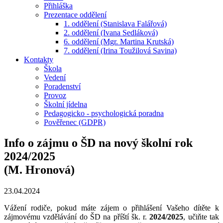
Přihláška
Prezentace oddělení
1. oddělení (Stanislava Falářová)
2. oddělení (Ivana Sedláková)
6. oddělení (Mgr. Martina Krutská)
7. oddělení (Irina Toužilová Savina)
Kontakty
Škola
Vedení
Poradenství
Provoz
Školní jídelna
Pedagogicko - psychologická poradna
Pověřenec (GDPR)
Info o zájmu o ŠD na nový školní rok
2024/2025
(M. Hronová)
23.04.2024
Vážení rodiče, pokud máte zájem o přihlášení Vašeho dítěte k
zájmovému vzdělávání do ŠD na příští šk. r.
2024/2025
, učiňte tak