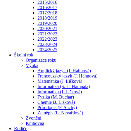
2015/2016
2016/2017
2017/2018
2018/2019
2019/2020
2020/2021
2021/2022
2022/2023
2023/2024
2024/2025
Školní rok
Organizace roku
Výuka
Anglický jazyk (J. Hahnová)
Francouzský jazyk (J. Hahnová)
Matematika (J. Lišková)
Informatika (S. L. Hampala)
Informatika (J. Lišková)
Fyzika (M. Buchar)
Chemie (J. Lišková)
Přírodopis (F. Suchý)
Zeměpis (L. Nevařilová)
Zvonění
Knihovna
Rodiče