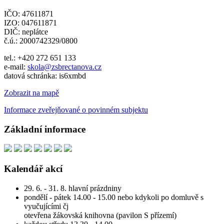
IČO: 47611871
IZO: 047611871
DIČ: neplátce
č.ú.: 2000742329/0800
tel.: +420 272 651 133
e-mail:
skola@zsbrectanova.cz
datová schránka: is6xmbd
Zobrazit na mapě
Informace zveřejňované o povinném subjektu
Základní informace
Kalendář akcí
29. 6. - 31. 8. hlavní prázdniny
pondělí - pátek 14.00 - 15.00 nebo kdykoli po domluvě s
vyučujícími čj
otevřena žákovská knihovna (pavilon S přízemí)