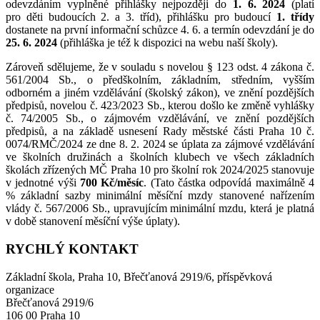
odevzdáním vyplněné přihlášky nejpozději do
1. 6. 2024
(platí
pro
děti budoucích 2. a 3. tříd), přihlášku pro budoucí
1. třídy
dostanete na první informační schůzce 4. 6. a termín odevzdání je do
25. 6. 2024
(přihláška je též k dispozici na webu naší školy).
Zároveň sdělujeme, že v souladu s novelou § 123 odst. 4 zákona č.
561/2004 Sb., o předškolním, základním, středním, vyšším
odborném a jiném vzdělávání (školský zákon), ve znění pozdějších
předpisů, novelou č. 423/2023 Sb., kterou došlo ke změně vyhlášky
č. 74/2005 Sb., o zájmovém vzdělávání, ve znění pozdějších
předpisů, a na základě usnesení Rady městské části Praha 10 č.
0074/RMČ/2024 ze dne 8. 2. 2024 se úplata za zájmové vzdělávání
ve školních družinách a školních klubech ve všech základních
školách zřízených MČ Praha 10 pro školní rok 2024/2025 stanovuje
v jednotné výši
700 Kč/měsíc
. (Tato částka odpovídá maximálně 4
% základní sazby minimální měsíční mzdy stanovené nařízením
vlády č. 567/2006 Sb., upravujícím minimální mzdu, která je platná
v době stanovení měsíční výše úplaty).
RYCHLÝ KONTAKT
Základní škola, Praha 10, Břečťanová 2919/6, příspěvková
organizace
Břečťanová 2919/6
106 00 Praha 10