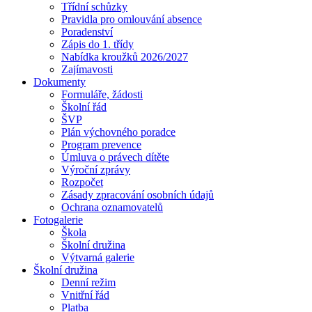
Třídní schůzky
Pravidla pro omlouvání absence
Poradenství
Zápis do 1. třídy
Nabídka kroužků 2026/2027
Zajímavosti
Dokumenty
Formuláře, žádosti
Školní řád
ŠVP
Plán výchovného poradce
Program prevence
Úmluva o právech dítěte
Výroční zprávy
Rozpočet
Zásady zpracování osobních údajů
Ochrana oznamovatelů
Fotogalerie
Škola
Školní družina
Výtvarná galerie
Školní družina
Denní režim
Vnitřní řád
Platba