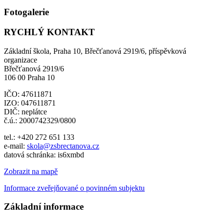
Fotogalerie
RYCHLÝ KONTAKT
Základní škola, Praha 10, Břečťanová 2919/6, příspěvková
organizace
Břečťanová 2919/6
106 00 Praha 10
IČO: 47611871
IZO: 047611871
DIČ: neplátce
č.ú.: 2000742329/0800
tel.: +420 272 651 133
e-mail:
skola@zsbrectanova.cz
datová schránka: is6xmbd
Zobrazit na mapě
Informace zveřejňované o povinném subjektu
Základní informace