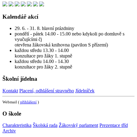
Kalendář akcí
29. 6. - 31. 8. hlavní prázdniny
pondělí - pátek 14.00 - 15.00 nebo kdykoli po domluvě s
vyučujícími čj
otevřena žákovská knihovna (pavilon S přízemí)
každou středu 13.30 - 14.00
konzultace pro žáky 1. stupně
každou středu 14.00 - 14.30
konzultace pro žáky 2. stupně
Školní jídelna
Kontakt
Placení, odhlášení stravného
Jídelníček
Webmail (
přihlášení
)
O škole
Charakteristika
Školská rada
Žákovský parlament
Prezentace tříd
Archiv