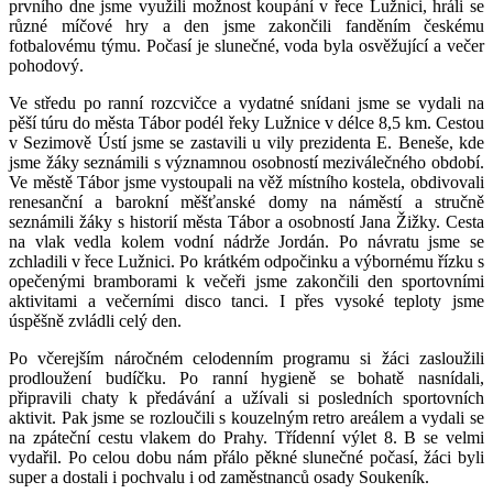
prvního dne jsme využili možnost koupání v řece Lužnici, hráli se
různé míčové hry a den jsme zakončili fanděním českému
fotbalovému týmu. Počasí je slunečné, voda byla osvěžující a večer
pohodový.
Ve středu po ranní rozcvičce a vydatné snídani jsme se vydali na
pěší túru do města Tábor podél řeky Lužnice v délce 8,5 km. Cestou
v Sezimově Ústí jsme se zastavili u vily prezidenta E. Beneše, kde
jsme žáky seznámili s významnou osobností meziválečného období.
Ve městě Tábor jsme vystoupali na věž místního kostela, obdivovali
renesanční a barokní měšťanské domy na náměstí a stručně
seznámili žáky s historií města Tábor a osobností Jana Žižky. Cesta
na vlak vedla kolem vodní nádrže Jordán. Po návratu jsme se
zchladili v řece Lužnici. Po krátkém odpočinku a výbornému řízku s
opečenými bramborami k večeři jsme zakončili den sportovními
aktivitami a večerními disco tanci. I přes vysoké teploty jsme
úspěšně zvládli celý den.
Po včerejším náročném celodenním programu si žáci zasloužili
prodloužení budíčku. Po ranní hygieně se bohatě nasnídali,
připravili chaty k předávání a užívali si posledních sportovních
aktivit. Pak jsme se rozloučili s kouzelným retro areálem a vydali se
na zpáteční cestu vlakem do Prahy. Třídenní výlet 8. B se velmi
vydařil. Po celou dobu nám přálo pěkné slunečné počasí, žáci byli
super a dostali i pochvalu i od zaměstnanců osady Soukeník.