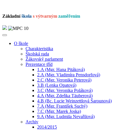
Základní
škola
s výtvarným
zaměřením
O škole
Charakteristika
Školská rada
Žákovský parlament
Prezentace tříd
1.A (Mgr. Hana Pitáková)
2.A (Mgr. Vladimíra Pensdorfová)
2.C (Mgr. Veronika Peterová)
3.B (Lenka Opatová)
3.C (Mgr. Veronika Poláková)
4.A (Mgr. Zdeňka Täuberová)
4.B (Bc. Lucie Weinzettlová Šarounová)
7.A (Mgr. František Suchý)
7.C (Mgr. Marek Joska)
9.A (Mgr. Ludmila Nevařilová)
Archiv
2014/2015