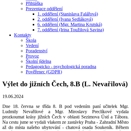
Přihláška
Prezentace oddělení
1. oddělení (Stanislava Falářová)
2. oddělení (Ivana Sedláková)
6. oddělení (Mgr. Martina Krutská)
7. oddělení (Irina Toužilová Savina)
Kontakty
Škola
Vedení
Poradenství
Provoz
Školní jídelna
Pedagogicko - psychologická poradna
Pověřenec (GDPR)
Výlet do jižních Čech, 8.B (L. Nevařilová)
19.06.2024
Dne 18. června se třída 8. B pod vedením paní učitelek Mgr.
Ludmily Nevařilové a Mgr. Miroslavy Preclíkové vydala
prozkoumat krásy jižních Čech v oblasti Sezimova Ústí a Tábora.
Na cestu jsme se vydali vlakem ze zastávky Praha - Zahradní Město
až do místa našeho ubytování - chatová osada Soukeník. Během