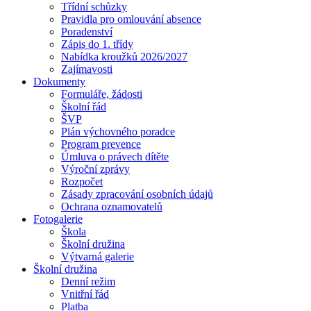
Třídní schůzky
Pravidla pro omlouvání absence
Poradenství
Zápis do 1. třídy
Nabídka kroužků 2026/2027
Zajímavosti
Dokumenty
Formuláře, žádosti
Školní řád
ŠVP
Plán výchovného poradce
Program prevence
Úmluva o právech dítěte
Výroční zprávy
Rozpočet
Zásady zpracování osobních údajů
Ochrana oznamovatelů
Fotogalerie
Škola
Školní družina
Výtvarná galerie
Školní družina
Denní režim
Vnitřní řád
Platba