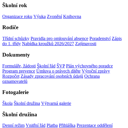
Školní rok
Organizace roku
Výuka
Zvonění
Knihovna
Rodiče
Třídní schůzky
Pravidla pro omlouvání absence
Poradenství
Zápis
do 1. třídy
Nabídka kroužků 2026/2027
Zajímavosti
Dokumenty
Formuláře, žádosti
Školní řád
ŠVP
Plán výchovného poradce
Program prevence
Úmluva o právech dítěte
Výroční zprávy
Rozpočet
Zásady zpracování osobních údajů
Ochrana
oznamovatelů
Fotogalerie
Škola
Školní družina
Výtvarná galerie
Školní družina
Denní režim
Vnitřní řád
Platba
Přihláška
Prezentace oddělení