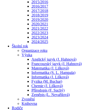
2015/2016
2016/2017
2017/2018
2018/2019
2019/2020
2020/2021
2021/2022
2022/2023
2023/2024
2024/2025
Školní rok
Organizace roku
Výuka
Anglický jazyk (J. Hahnová)
Francouzský jazyk (J. Hahnová)
Matematika (J. Lišková)
Informatika (S. L. Hampala)
Informatika (J. Lišková)
Fyzika (M. Buchar)
Chemie (J. Lišková)
Přírodopis (F. Suchý)
Zeměpis (L. Nevařilová)
Zvonění
Knihovna
Rodiče